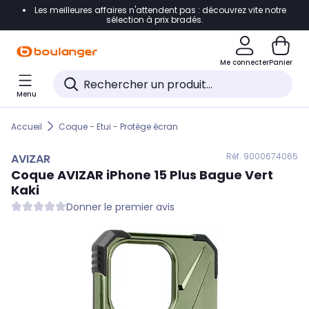
Les meilleures affaires n'attendent pas : découvrez vite notre
Accéder directement à la navigation
sélection à prix bradés.
Accéder directement au contenu
Me connecter
Panier
Accéder directement au pied de page
Menu
Accéder directement au chatbot
Accueil
Coque - Etui - Protège écran
Réf. 900
0674065
AVIZAR
Coque
AVIZAR
iPhone 15 Plus Bague Vert
Kaki
Donner le premier avis