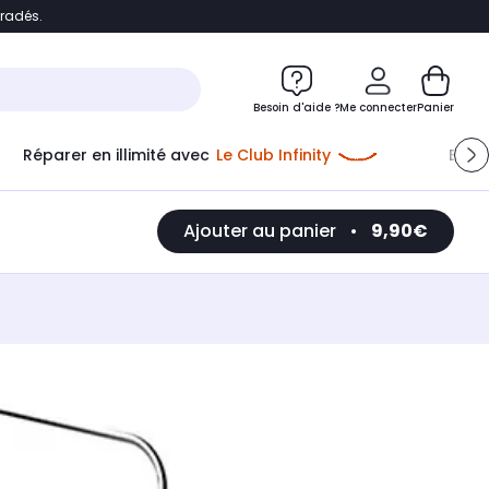
bradés.
e
Accéder directement au chatbot
Besoin d'aide ?
Me connecter
Panier
Réparer en illimité avec
Le Club Infinity
Econ
Me connecter
Ajouter au panier
•
9,90€
Nouveau client
Créer mon compte
ou me connecter avec