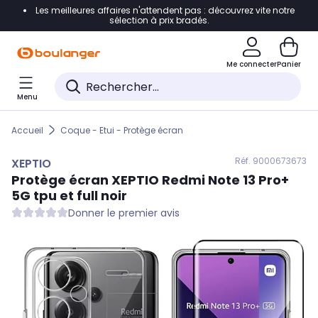
Les meilleures affaires n'attendent pas : découvrez vite notre
Accéder directement à la navigation
sélection à prix bradés.
Accéder directement au contenu
Me connecter
Panier
Accéder directement au pied de page
Menu
Accéder directement au chatbot
Accueil
Coque - Etui - Protège écran
Réf. 900
0673673
XEPTIO
Protège écran
XEPTIO
Redmi Note 13 Pro+
5G tpu et full noir
Donner le premier avis