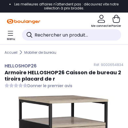
Les meilleures affaires n'attendent pas : découvrez vite notre
Accéder directement à la navigation
sélection à prix bradés.
Accéder directement au contenu
Me connecter
Panier
Accéder directement au pied de page
Menu
Accéder directement au chatbot
Accueil
Mobilier de bureau
Réf. 900
0654834
HELLOSHOP26
Armoire
HELLOSHOP26
Caisson de bureau 2
tiroirs placard de r
Donner le premier avis