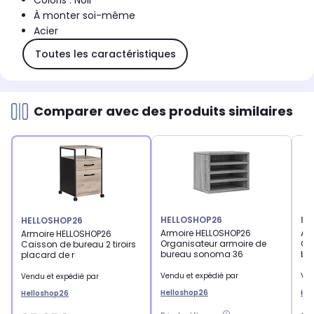
Coloris : Noir
À monter soi-même
Acier
Toutes les caractéristiques
Comparer avec des produits similaires
HELLOSHOP26
HE
HELLOSHOP26
Armoire HELLOSHOP26
Ar
Armoire HELLOSHOP26
Organisateur armoire de
Or
Caisson de bureau 2 tiroirs
bureau sonoma 36
bur
placard de r
Vendu et expédié par
Ven
Vendu et expédié par
Helloshop26
Hel
Helloshop26