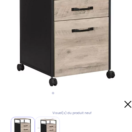
Visuel(s) du produit neuf