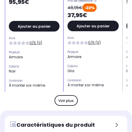
5
95,95€
Prix de référence
48,95€
-22%
37,95€
Ajouter au panier
Ajouter au panier
Avis
Avi
Avis
0/5 (0)
0/5 (0)
Produit
Pro
Produit
Armoire
Ar
Armoire
Coloris
Col
Coloris
Gris
Bl
Noir
Livraison
Liv
Livraison
À monter soi-même
À 
À monter soi-même
Matériau
Mat
Matériau
Bois
Bo
Acier
Voir plus
Caractéristiques du produit