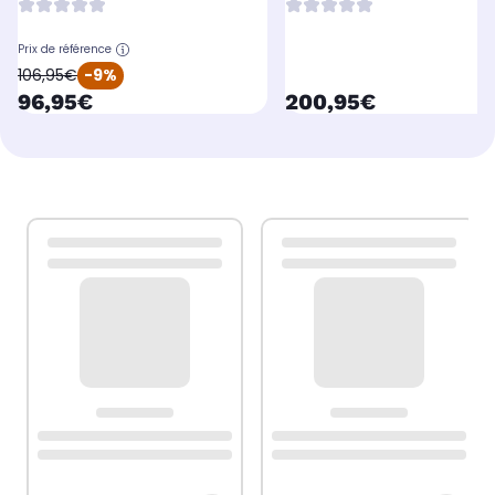
Prix de référence
oldPrice
106,95€
-9%
currentPrice
currentPrice
96,95€
200,95€