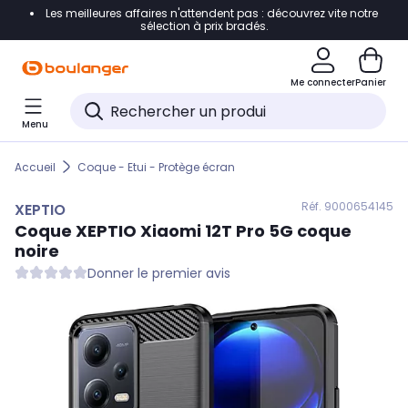
Les meilleures affaires n'attendent pas : découvrez vite notre
Accéder directement à la navigation
sélection à prix bradés.
Accéder directement au contenu
Me connecter
Panier
Accéder directement au pied de page
Menu
Accéder directement au chatbot
Accueil
Coque - Etui - Protège écran
Réf. 900
0654145
XEPTIO
Coque
XEPTIO
Xiaomi 12T Pro 5G coque
noire
Donner le premier avis