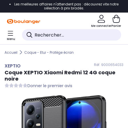
Les meilleures affaires n'attendent pas : découvrez vite notre
Accéder directement à la navigation
sélection à prix bradés.
Accéder directement au contenu
Me connecter
Panier
Accéder directement au pied de page
Menu
Accéder directement au chatbot
Accueil
Coque - Etui - Protège écran
Réf. 900
0654033
XEPTIO
Coque
XEPTIO
Xiaomi Redmi 12 4G coque
noire
Donner le premier avis