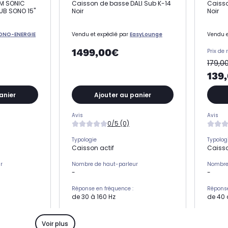
BM SONIC
Caisson de basse DALI Sub K-14
Caiss
UB SONO 15"
Noir
Noir
ONO-ENERGIE
Vendu et expédié par
EasyLounge
Vendu e
1499,00€
Prix de 
179,0
139
anier
Ajouter au panier
Avis
Avis
0/5 (0)
Typologie
Typolog
Caisson actif
Caisso
r
Nombre de haut-parleur
Nombre
-
-
Réponse en fréquence :
Réponse
de 30 à 160 Hz
de 40 
Installation
Installa
-
-
Voir plus