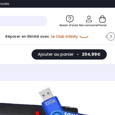
bradés.
e
Accéder directement au chatbot
Besoin d'aide ?
Me connecter
Panier
Réparer en illimité avec
Le Club Infinity
Econ
Ajouter au panier
•
204,99€