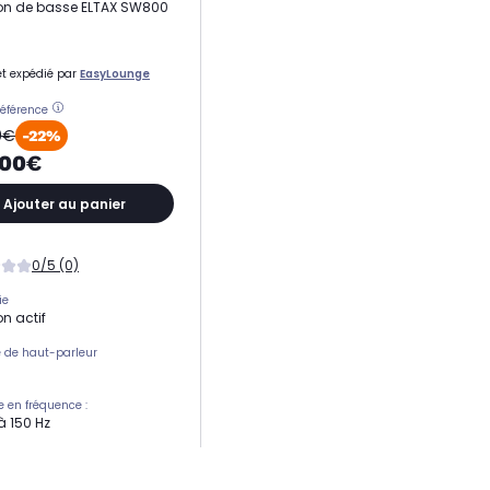
on de basse ELTAX SW800
t expédié par
EasyLounge
référence
0€
-22%
,00€
Ajouter au panier
0/5 (0)
ie
n actif
 de haut-parleur
 en fréquence :
à 150 Hz
tion