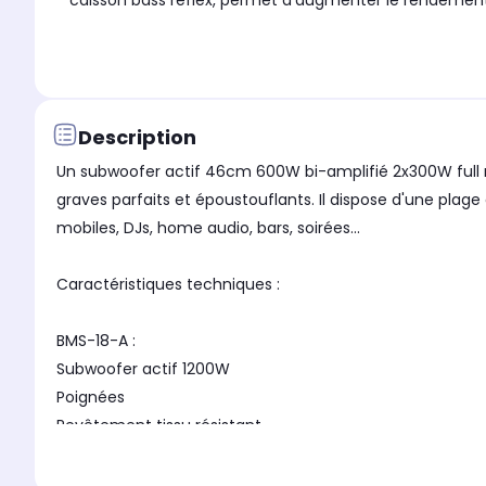
caisson bass reflex, permet d'augmenter le rendemen
Description
Un subwoofer actif 46cm 600W bi-amplifié 2x300W full ra
graves parfaits et époustouflants. Il dispose d'une plage
mobiles, DJs, home audio, bars, soirées...
Caractéristiques techniques :
BMS-18-A :
Subwoofer actif 1200W
Poignées
Revêtement tissu résistant
Système bass-reflex 2 voies
Pavillon piézo pour les médiums et aigus