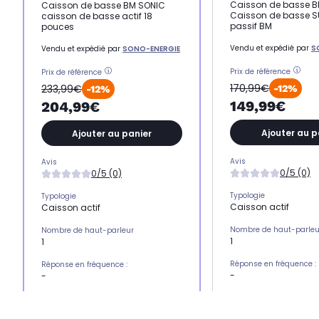
Caisson de basse 
Caisson de basse BM SONIC
Caisson de basse S
caisson de basse actif 18
passif BM
pouces
Vendu et expédié par
S
Vendu et expédié par
SONO-ENERGIE
Prix de référence
Prix de référence
170,99€
233,99€
-12%
-12%
149,99€
204,99€
Ajouter au p
Ajouter au panier
Avis
Avis
0/5 (0)
0/5 (0)
Typologie
Typologie
Caisson actif
Caisson actif
Nombre de haut-parleu
Nombre de haut-parleur
1
1
Réponse en fréquence :
Réponse en fréquence :
-
-
Installation
Installation
filaire
filaire