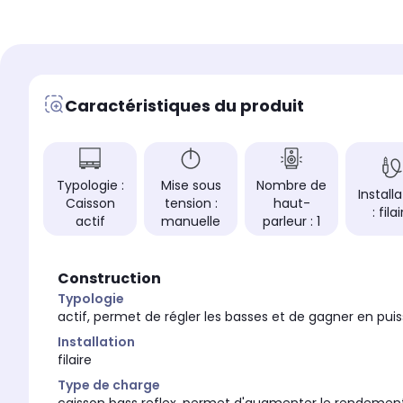
Type de charge
Type de charge
caisson bass reflex
caisson bass reflex
Diamètre du haut-parl
Diamètre du haut-parleur
non communiqué
non communiqué
Caractéristiques du produit
Réponse en fréquence
Réponse en fréquence
Non communiquée
Non communiquée
Réglage fréquence de 
Réglage fréquence de coupure
non
non
Typologie :
Mise sous
Nombre de
Puissance nominale (e
Puissance nominale (en W RMS)
Install
Caisson
tension :
haut-
non communiqué pa
non communiqué par la
: fila
actif
manuelle
parleur : 1
marque
marque
Commutateur d'inversi
Commutateur d'inversion de phase
Non
Non
Construction
Typologie
actif, permet de régler les basses et de gagner en pui
Installation
filaire
Type de charge