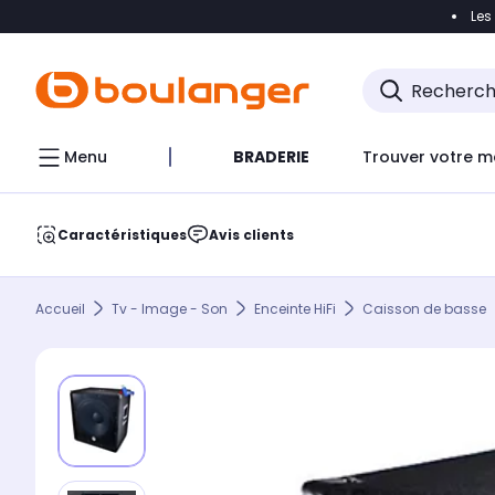
Les
Accéder directement à la navigation
Accéder direct
Menu
BRADERIE
Trouver votre m
Caractéristiques
Avis clients
Accueil
Tv - Image - Son
Enceinte HiFi
Caisson de basse