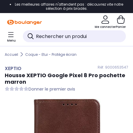
Les meilleures affaires n'attendent pas : découvrez vite notre
Accéder directement à la navigation
sélection à prix bradés.
Accéder directement au contenu
Me connecter
Panier
Accéder directement au pied de page
Menu
Accéder directement au chatbot
Accueil
Coque - Etui - Protège écran
Réf. 900
0653547
XEPTIO
Housse
XEPTIO
Google Pixel 8 Pro pochette
marron
Donner le premier avis