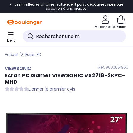
Les meilleures affaires n'attendent pas : découvrez vite notre
Accéder directement à la navigation
sélection à prix bradés.
Accéder directement au contenu
Me connecter
Panier
Accéder directement au pied de page
Menu
Accéder directement au chatbot
Accueil
Ecran PC
Réf. 900
0651955
VIEWSONIC
Ecran PC Gamer
VIEWSONIC
VX2718-2KPC-
MHD
Donner le premier avis