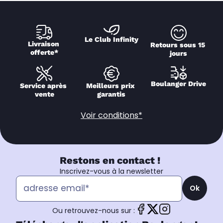
Le Club Infinity
Livraison 
Retours sous 15 
offerte*
jours
Boulanger Drive
Service après 
Meilleurs prix 
vente
garantis
Voir conditions*
Restons en contact !
Inscrivez-vous à la newsletter
Ok
Ou retrouvez-nous sur :