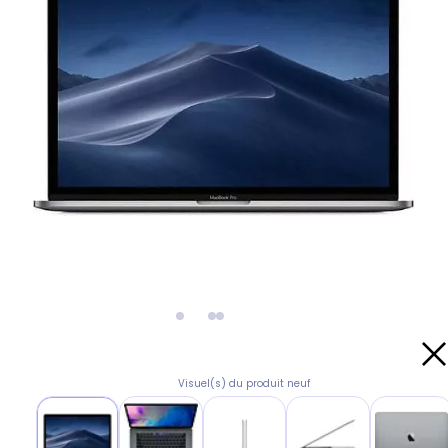
Visuel(s) du produit neuf