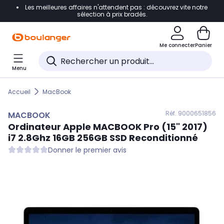
Les meilleures affaires n'attendent pas : découvrez vite notre
Accéder directement à la navigation
sélection à prix bradés.
Accéder directement au contenu
Me connecter
Panier
Accéder directement au pied de page
Menu
Accéder directement au chatbot
Accueil
MacBook
Réf. 900
0651856
MACBOOK
Ordinateur Apple
MACBOOK
Pro (15" 2017)
i7 2.8Ghz 16GB 256GB SSD Reconditionné
Donner le premier avis