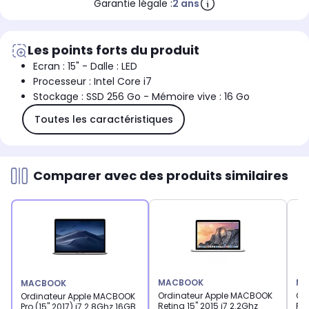
Garantie légale :
2 ans
Les points forts du produit
Ecran : 15" - Dalle : LED
Processeur : Intel Core i7
Stockage : SSD 256 Go - Mémoire vive : 16 Go
Toutes les caractéristiques
Comparer avec des produits similaires
MACBOOK
MA
MACBOOK
Ordinateur Apple MACBOOK
Or
Ordinateur Apple MACBOOK
Retina 15" 2015 i7 2.2Ghz
Pro
Pro (15" 2017) i7 2.8Ghz 16GB