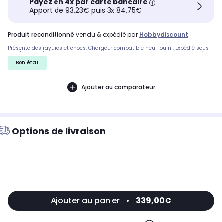
Payez en 4x par carte bancaire
Apport de 93,23€ puis 3x 84,75€
produit reconditionné
vendu & expédié par
Hobbydiscount
Présente des rayures et chocs. Chargeur compatible neuf fourni. Expédié sous
24h (sauf WE). Gie commerciale de 1 mois (Termes de la Gie dans nos CGV)..
Bon état
Ajouter au comparateur
Options de livraison
Ajouter au panier
•
339,00€