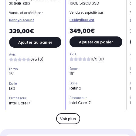
16GB 512GB SSD
2.
256GB SSD
Vendu et expédié par
Ven
Vendu et expédié par
Hobbydiscount
Hob
Hobbydiscount
349,00€
2
339,00€
Ajouter au panier
Ajouter au panier
Avis
Avi
Avis
0/5 (0)
0/5 (0)
Ecran
Ecr
Ecran
15"
15,
15"
Dalle
Dal
Dalle
Retina
Re
LED
Processeur
Pro
Processeur
Intel Core i7
Int
Intel Core i7
Stockage
Sto
Stockage
SSD 128 Go
SS
SSD 256 Go
Voir plus
Mémoire vive
Mém
Mémoire vive
16 Go
16
16 Go