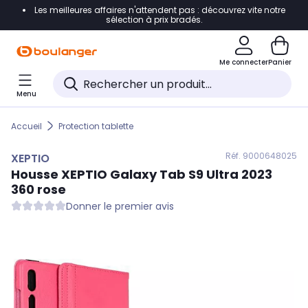
Les meilleures affaires n'attendent pas : découvrez vite notre
Accéder directement à la navigation
sélection à prix bradés.
Accéder directement au contenu
Me connecter
Panier
Accéder directement au pied de page
Menu
Accéder directement au chatbot
Accueil
Protection tablette
Réf. 900
0648025
XEPTIO
Housse
XEPTIO
Galaxy Tab S9 Ultra 2023
360 rose
Donner le premier avis