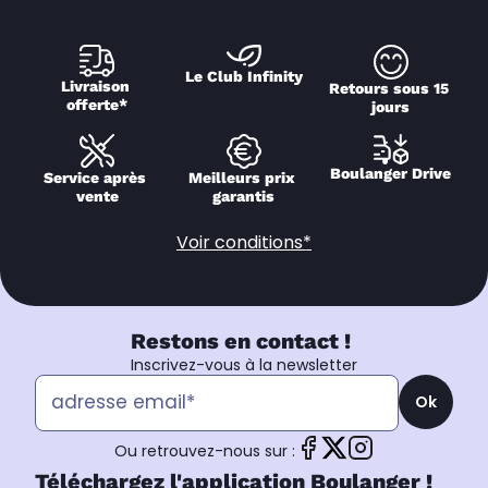
Le Club Infinity
Livraison 
Retours sous 15 
offerte*
jours
Boulanger Drive
Service après 
Meilleurs prix 
vente
garantis
Voir conditions*
Restons en contact !
Inscrivez-vous à la newsletter
Ok
Ou retrouvez-nous sur :
Téléchargez l'application Boulanger !