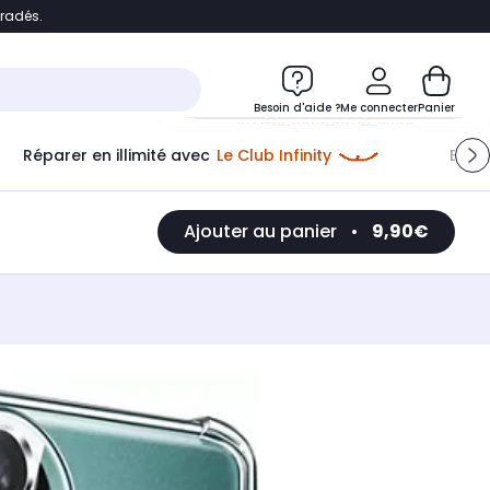
bradés.
e
Accéder directement au chatbot
Besoin d'aide ?
Me connecter
Panier
Réparer en illimité avec
Le Club Infinity
Econ
Me connecter
Ajouter au panier
•
9,90€
Nouveau client
Créer mon compte
ou me connecter avec