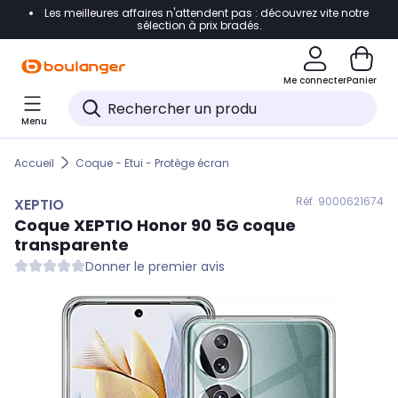
Les meilleures affaires n'attendent pas : découvrez vite notre
Accéder directement à la navigation
sélection à prix bradés.
Accéder directement au contenu
Me connecter
Panier
Accéder directement au pied de page
Menu
Accéder directement au chatbot
Accueil
Coque - Etui - Protège écran
Réf. 900
0621674
XEPTIO
Coque
XEPTIO
Honor 90 5G coque
transparente
Donner le premier avis