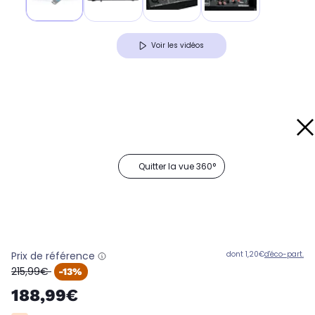
Voir les vidéos
Quitter la vue 360°
Prix de référence
dont 1,20€
d'éco-part.
oldPrice
215,99€
-13%
188,99€