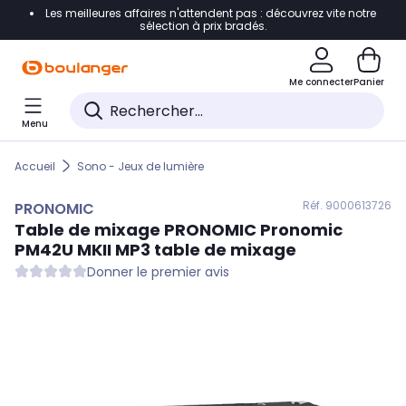
Les meilleures affaires n'attendent pas : découvrez vite notre
Accéder directement à la navigation
sélection à prix bradés.
Accéder directement au contenu
Me connecter
Panier
Accéder directement au pied de page
Menu
Accéder directement au chatbot
Accueil
Sono - Jeux de lumière
Réf. 900
0613726
PRONOMIC
Table de mixage
PRONOMIC
Pronomic
PM42U MKII MP3 table de mixage
Donner le premier avis