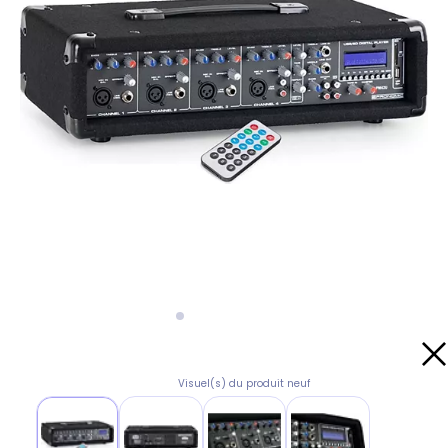
Visuel(s) du produit neuf