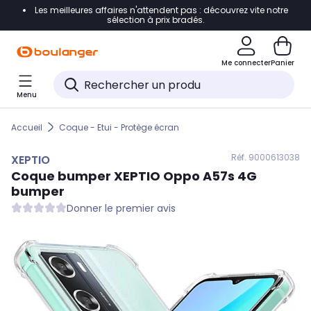
Les meilleures affaires n'attendent pas : découvrez vite notre
Accéder directement à la navigation
sélection à prix bradés.
Accéder directement au contenu
Me connecter
Panier
Accéder directement au pied de page
Menu
Accéder directement au chatbot
Accueil
Coque - Etui - Protège écran
Réf. 900
0613038
XEPTIO
Coque bumper
XEPTIO
Oppo A57s 4G
bumper
Donner le premier avis