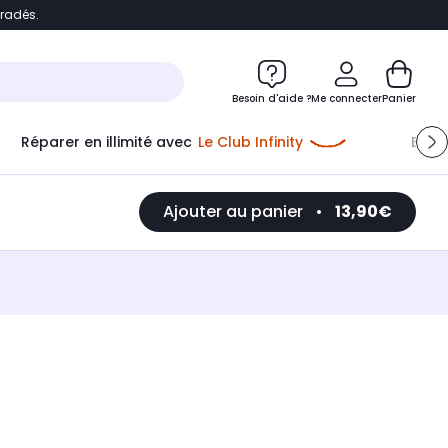
bradés.
e
Accéder directement au chatbot
Besoin d'aide ?
Me connecter
Panier
Réparer en illimité avec
Le Club Infinity
Econ
Me connecter
Ajouter au panier
•
13,90€
Nouveau client
Créer mon compte
ou me connecter avec