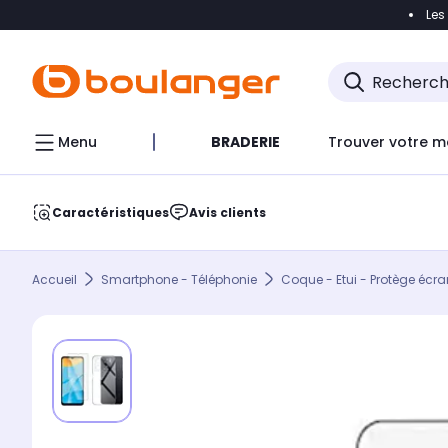
Les
Accéder directement à la navigation
Accéder direct
Menu
BRADERIE
Trouver votre m
Caractéristiques
Avis clients
Accueil
Smartphone - Téléphonie
Coque - Etui - Protège écra