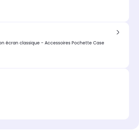
Oppo A57 4G Protection intégrale 360 degres : Coque Gel de Protection en TPU Invisible arrière Transparente ET Protection écran classique - Accessoires Pochette Case