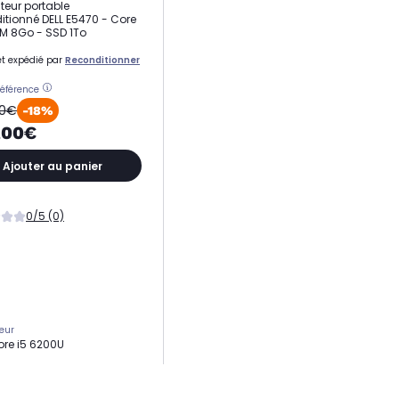
teur portable
itionné DELL E5470 - Core
AM 8Go - SSD 1To
t expédié par
Reconditionner
référence
90€
-18%
,00€
Ajouter au panier
0/5 (0)
eur
Core i5 6200U
ge
To