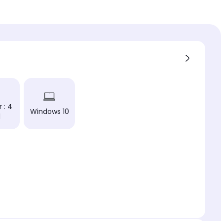
 vive
 charnière
ard
ifi
 (N/AC)
th
 d'exploitation
 : 4
Windows 10
ws 10
1
eur graphique
HD Graphics 520