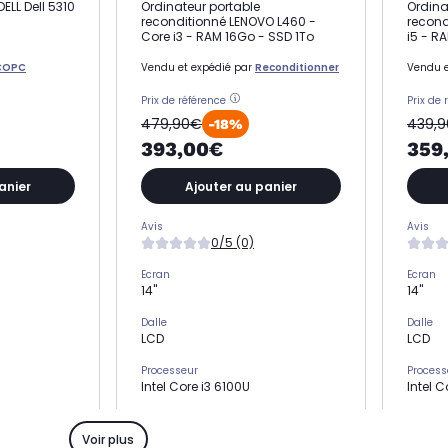
ELL Dell 5310
Ordinateur portable
Ordina
reconditionné LENOVO L460 -
recond
Core i3 - RAM 16Go - SSD 1To
i5 - R
COPC
Vendu et expédié par
Reconditionner
Vendu e
Prix de référence
Prix de 
479,90€
439,
-18%
393,00€
359
anier
Ajouter au panier
Avis
Avis
0/5 (0)
Ecran
Ecran
14"
14"
Dalle
Dalle
LCD
LCD
Processeur
Process
Intel Core i3 6100U
Intel 
Stockage
Stocka
SSD 1 To
SSD 1 
Voir plus