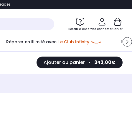
bradés.
e
Accéder directement au chatbot
Besoin d'aide ?
Me connecter
Panier
Réparer en illimité avec
Le Club Infinity
Econ
Ajouter au panier
•
343,00€