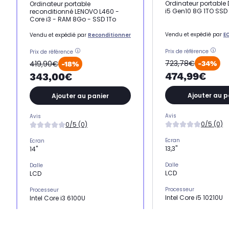
Ordinateur portable D
Ordinateur portable
i5 Gen10 8G 1TO SSD
reconditionné LENOVO L460 -
Core i3 - RAM 8Go - SSD 1To
Vendu et expédié par
E
Vendu et expédié par
Reconditionner
Prix de référence
Prix de référence
723,78€
419,90€
-34%
-18%
474,99€
343,00€
Ajouter au p
Ajouter au panier
Avis
Avis
0/5 (0)
0/5 (0)
Ecran
Ecran
13,3"
14"
Dalle
Dalle
LCD
LCD
Processeur
Processeur
Intel Core i5 10210U
Intel Core i3 6100U
Stockage
Stockage
SSD 1 To
SSD 1 To