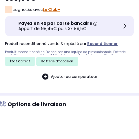
cagnottés avec
Le Club+
Payez en 4x par carte bancaire
Apport de 98,45€ puis 3x 89,5€
produit reconditionné
vendu & expédié par
Reconditionner
Produit reconditionné en France par une équipe de professionnels, Batterie
contrôlée, avec capacité de 85% minimum, adaptée à une utilisation
quotidienne. livraison rapide et soignée
État Correct
Batterie d'occasion
Ajouter au comparateur
Options de livraison