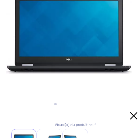
Visuel(s) du produit neuf