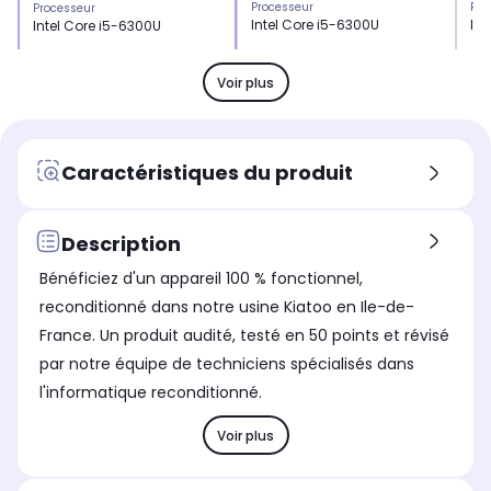
Processeur
Pro
Processeur
Intel Core i5-6300U
Int
Intel Core i5-6300U
Stockage
Sto
Stockage
SSD 240 Go
SS
SSD 240 Go
Voir plus
Mémoire vive
Mém
Mémoire vive
32 Go
32
32 Go
Type de charnière
Typ
Type de charnière
Caractéristiques du produit
Standard
St
Standard
Norme Wifi
Nor
Norme Wifi
Wifi 5 (N/AC)
Wif
Wifi 5 (N/AC)
Description
Bluetooth
Blu
Bluetooth
Bénéficiez d'un appareil 100 % fonctionnel,
4.1
No
4.1
reconditionné dans notre usine Kiatoo en Ile-de-
Système d'exploitation
Sys
Système d'exploitation
France. Un produit audité, testé en 50 points et révisé
Windows 10
Wi
Windows 10
par notre équipe de techniciens spécialisés dans
Contrôleur graphique
Con
Contrôleur graphique
l'informatique reconditionné.
Intel HD Graphics 520
Int
Intel HD Graphics 520
Voir plus