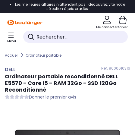
Les meilleures affaires n'attendent pas : découvrez vite notre
Accéder directement à la navigation
sélection à prix bradés.
Accéder directement au contenu
Me connecter
Panier
Accéder directement au pied de page
Menu
Accéder directement au chatbot
Accueil
Ordinateur portable
Réf. 900
0610316
DELL
Ordinateur portable reconditionné
DELL
E5570 - Core i5 - RAM 32Go - SSD 120Go
Reconditionné
Donner le premier avis