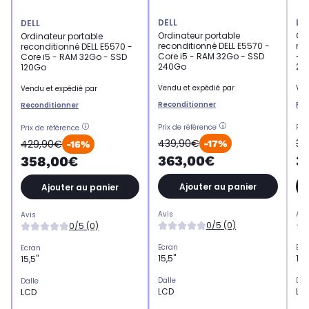
DELL
LE
DELL
Ordinateur portable
Ord
Ordinateur portable
reconditionné DELL E5570 -
re
reconditionné DELL E5570 -
Core i5 - RAM 32Go - SSD
- C
Core i5 - RAM 32Go - SSD
240Go
24
120Go
Vendu et expédié par
Ven
Vendu et expédié par
Reconditionner
Rec
Reconditionner
Prix de référence
Pri
Prix de référence
439,90€
39
429,90€
-17%
-16%
363,00€
3
358,00€
Ajouter au panier
Ajouter au panier
Avis
Avi
Avis
0/5 (0)
0/5 (0)
Ecran
Ecr
Ecran
15,5"
14"
15,5"
Dalle
Dal
Dalle
LCD
LC
LCD