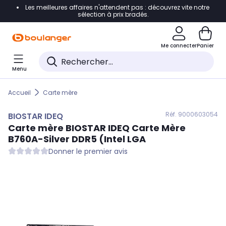
Les meilleures affaires n'attendent pas : découvrez vite notre
Accéder directement à la navigation
sélection à prix bradés.
Accéder directement au contenu
Me connecter
Panier
Accéder directement au pied de page
Menu
Accéder directement au chatbot
Accueil
Carte mère
Réf. 900
0603054
BIOSTAR IDEQ
Carte mère
BIOSTAR IDEQ
Carte Mère
B760A-Silver DDR5 (Intel LGA
Donner le premier avis