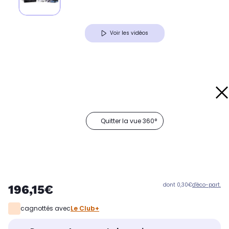
Voir les vidéos
Quitter la vue 360°
dont 0,30€
d'éco-part.
196,15€
cagnottés avec
Le Club+