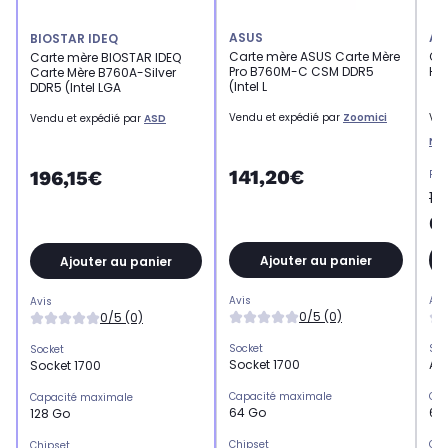
ASUS
AS
BIOSTAR IDEQ
Carte mère ASUS Carte Mère
Ca
Carte mère BIOSTAR IDEQ
Pro B760M-C CSM DDR5
HD
Carte Mère B760A-Silver
(Intel L
DDR5 (Intel LGA
Vendu et expédié par
Zoomici
Ven
Vendu et expédié par
ASD
Ne
141,20€
196,15€
Pri
10
6
Ajouter au panier
Ajouter au panier
Avis
Avi
Avis
0/5 (0)
0/5 (0)
Socket
Soc
Socket
Socket 1700
AM
Socket 1700
Capacité maximale
Cap
Capacité maximale
64 Go
64
128 Go
Chipset
Chi
Chipset