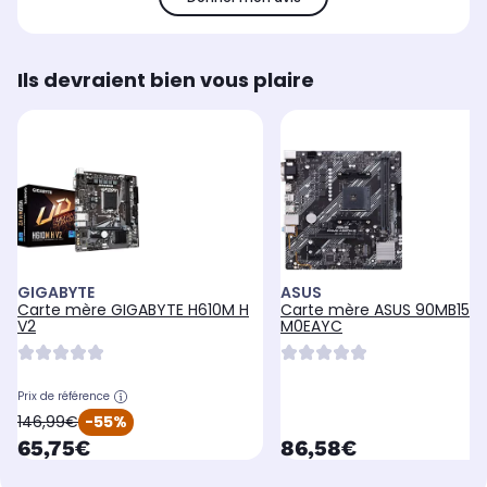
Ils devraient bien vous plaire
GIGABYTE
ASUS
Carte mère GIGABYTE H610M H
Carte mère ASUS 90MB1510
V2
M0EAYC
Prix de référence
oldPrice
146,99€
-55%
currentPrice
currentPrice
65,75€
86,58€