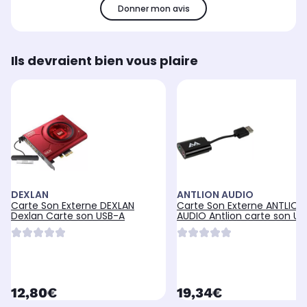
Donner mon avis
Ils devraient bien vous plaire
DEXLAN
ANTLION AUDIO
Carte Son Externe DEXLAN
Carte Son Externe ANTLION
Dexlan Carte son USB-A
AUDIO Antlion carte son US
currentPrice
currentPrice
12,80€
19,34€