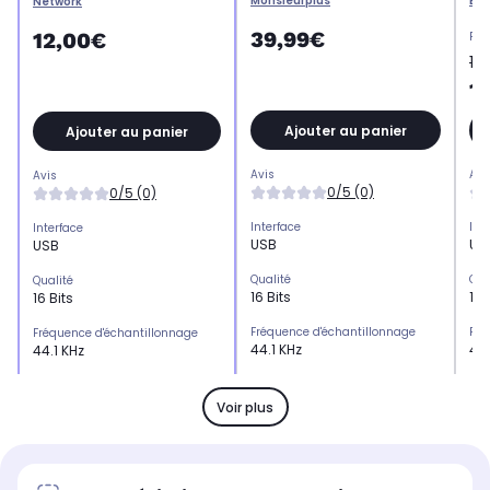
Monsieurplus
Bou
Network
39,99€
12,00€
Pri
15
1
Ajouter au panier
Ajouter au panier
Avis
Avi
Avis
0/5 (0)
0/5 (0)
Interface
Int
Interface
USB
US
USB
Qualité
Qua
Qualité
16 Bits
16 
16 Bits
Fréquence d'échantillonnage
Fré
Fréquence d'échantillonnage
44.1 KHz
44.
44.1 KHz
Utilisation
Uti
Utilisation
Externe
Ext
Externe
Voir plus
Type
Typ
Type
Carte son
Ca
Carte son