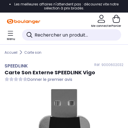
Les meilleures affaires n'attendent pas : découvrez vite notre
Accéder directement à la navigation
sélection à prix bradés.
Accéder directement au contenu
Me connecter
Panier
Accéder directement au pied de page
Menu
Accéder directement au chatbot
Accueil
Carte son
Réf. 900
0602032
SPEEDLINK
Carte Son Externe
SPEEDLINK
Vigo
Donner le premier avis