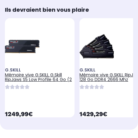
Ils devraient bien vous plaire
G.SKILL
G.SKILL
Mémoire vive G.SKILL G.Skill
Mémoire vive G.SKILL RipJa
RipJaws S5 Low Profile 64 Go (2
128 Go DDR4 2666 Mhz
currentPrice
currentPrice
1249,99€
1429,29€