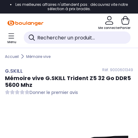
Les meilleures affaires n'attendent pas : découvrez vite notre
Accéder directement à la navigation
sélection à prix bradés.
Accéder directement au contenu
Me connecter
Panier
Accéder directement au pied de page
Menu
Accéder directement au chatbot
Accueil
Mémoire vive
Réf. 900
0601349
G.SKILL
Mémoire vive
G.SKILL
Trident Z5 32 Go DDR5
5600 Mhz
Donner le premier avis