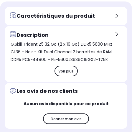
Oui
Ou
Oui
Nombre de barette
Nom
Nombre de barette
Caractéristiques du produit
1
2
2
Description
G.Skill Trident Z5 32 Go (2 x 16 Go) DDR5 5600 MHz
CL36 - Noir - Kit Dual Channel 2 barrettes de RAM
DDR5 PC5-44800 - F5-5600J3636C16GX2-TZ5K
Voir plus
Les avis de nos clients
Aucun avis disponible pour ce produit
Donner mon avis