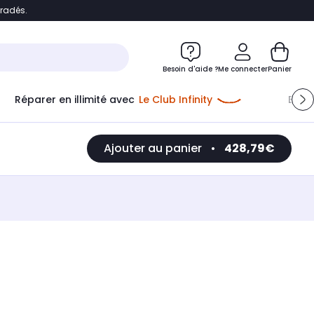
bradés.
e
Accéder directement au chatbot
Besoin d'aide ?
Me connecter
Panier
Réparer en illimité avec
Le Club Infinity
Econ
Ajouter au panier
•
428,79€