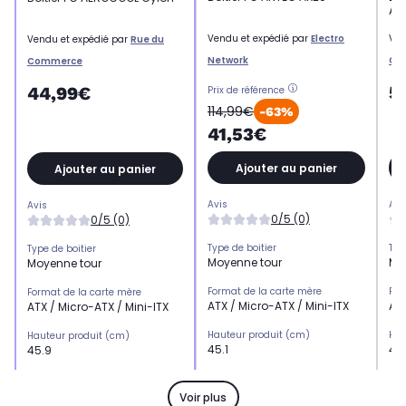
Apo
Vendu et expédié par
Electro
Ven
Vendu et expédié par
Rue du
Network
Co
Commerce
5
44,99€
Prix de référence
114,99€
-63%
41,53€
Ajouter au panier
Ajouter au panier
Avis
Avi
Avis
0/5 (0)
0/5 (0)
Type de boitier
Typ
Type de boitier
Moyenne tour
Mo
Moyenne tour
Format de la carte mère
For
Format de la carte mère
ATX / Micro-ATX / Mini-ITX
ATX
ATX / Micro-ATX / Mini-ITX
Hauteur produit (cm)
Hau
Hauteur produit (cm)
45.1
45
45.9
Largeur produit (cm)
Lar
Largeur produit (cm)
20.7
210
19.8
Voir plus