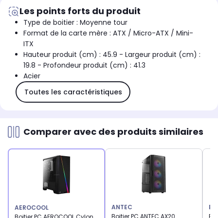
Les points forts du produit
Type de boitier : Moyenne tour
Format de la carte mère : ATX / Micro-ATX / Mini-
ITX
Hauteur produit (cm) : 45.9 - Largeur produit (cm) :
19.8 - Profondeur produit (cm) : 41.3
Acier
Toutes les caractéristiques
Comparer avec des produits similaires
ANTEC
BI
AEROCOOL
Boitier PC ANTEC AX20
Boi
Boitier PC AEROCOOL Cylon