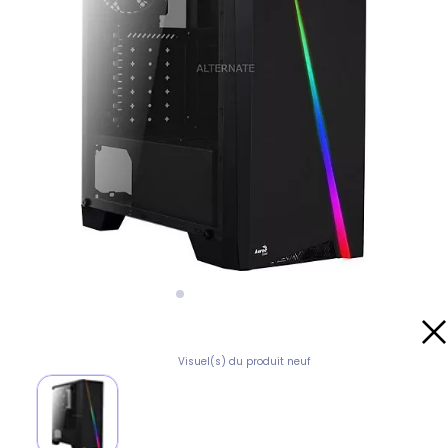
Visuel(s) du produit neuf