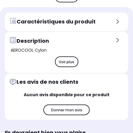
Profondeur produit (cm)
Pro
Profondeur produit (cm)
35.8
42
41.3
Matières
Mat
Matières
Caractéristiques du produit
Acier et plastique
Aci
Acier
Ventilateur
Ven
Ventilateur
Façade / arrière / dessus
-
Façade / arrière / dessus
Description
AEROCOOL Cylon
Voir plus
Les avis de nos clients
Aucun avis disponible pour ce produit
Donner mon avis
Ils devraient bien vous plaire