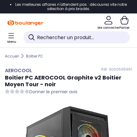
Les meilleures affaires n'attendent pas : découvrez vite notre
Accéder directement à la navigation
sélection à prix bradés.
Accéder directement au contenu
Me connecter
Panier
Accéder directement au pied de page
Menu
Accéder directement au chatbot
Accueil
Boîtier PC
Réf. 900
0595961
AEROCOOL
Boitier PC
AEROCOOL
Graphite v2 Boitier
Moyen Tour - noir
Donner le premier avis