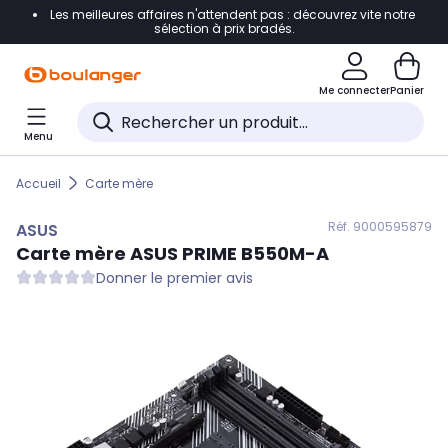
Les meilleures affaires n'attendent pas : découvrez vite notre
Accéder directement à la navigation
sélection à prix bradés.
Accéder directement au contenu
Me connecter
Panier
Accéder directement au pied de page
Menu
Accéder directement au chatbot
Accueil
Carte mère
Réf. 900
0595879
ASUS
Carte mère
ASUS
PRIME B550M-A
Donner le premier avis