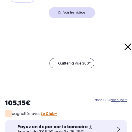
Voir les vidéos
Quitter la vue 360°
dont 1,20€
d'éco-part.
105,15€
cagnottés avec
Le Club+
Payez en 4x par carte bancaire
Apport de 28,92€ puis 3x 26,29€