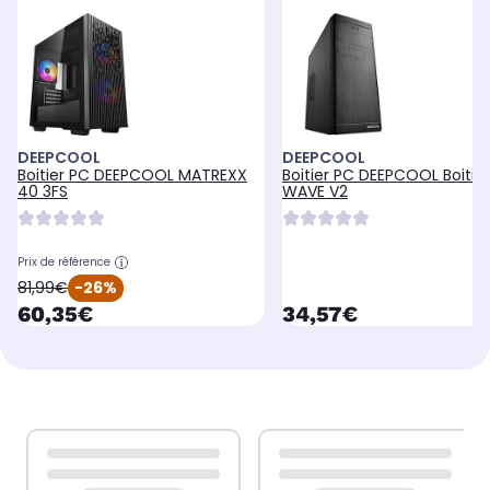
DEEPCOOL
DEEPCOOL
Boitier PC DEEPCOOL MATREXX
Boitier PC DEEPCOOL Boitie
40 3FS
WAVE V2
Prix de référence
oldPrice
81,99€
-26%
currentPrice
currentPrice
60,35€
34,57€