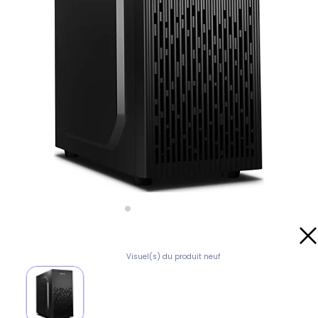
Visuel(s) du produit neuf