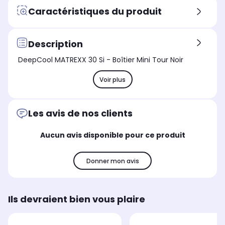
Matières
Mat
Matières
Caractéristiques du produit
Acier
Aci
Acier et plastique
Ventilateur
Ven
Ventilateur
-
-
Façade
Description
DeepCool MATREXX 30 Si - Boîtier Mini Tour Noir
Voir plus
Les avis de nos clients
Aucun avis disponible pour ce produit
Donner mon avis
Ils devraient bien vous plaire