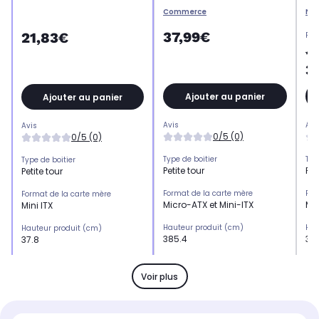
Commerce
Ne
37,99€
21,83€
Pri
42
3
Ajouter au panier
Ajouter au panier
Avis
Avi
Avis
0/5 (0)
0/5 (0)
Type de boitier
Typ
Type de boitier
Petite tour
Pet
Petite tour
Format de la carte mère
For
Format de la carte mère
Micro-ATX et Mini-ITX
Mic
Mini ITX
Hauteur produit (cm)
Hau
Hauteur produit (cm)
385.4
35
37.8
Largeur produit (cm)
Lar
Largeur produit (cm)
195.0
162
19.3
Voir plus
Profondeur produit (cm)
Pro
Profondeur produit (cm)
314.8
27
40.5