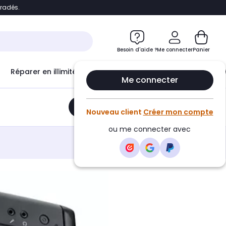
bradés.
e
Accéder directement au chatbot
Besoin d'aide ?
Me connecter
Panier
Réparer en illimité avec
Le Club Infinity
Econ
Me connecter
Ajouter au panier
•
75,24€
Nouveau client
Créer mon compte
ou me connecter avec