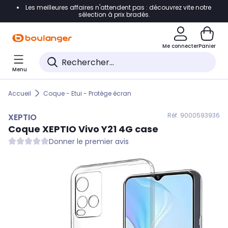
Les meilleures affaires n'attendent pas : découvrez vite notre
Accéder directement à la navigation
sélection à prix bradés.
Accéder directement au contenu
Me connecter
Panier
Accéder directement au pied de page
Menu
Accéder directement au chatbot
Accueil
Coque - Etui - Protège écran
Réf. 900
0593936
XEPTIO
Coque
XEPTIO
Vivo Y21 4G case
Donner le premier avis