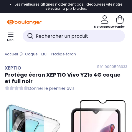
Les meilleures affaires n'attendent pas : découvrez vite notre
Accéder directement à la navigation
sélection à prix bradés.
Accéder directement au contenu
Me connecter
Panier
Accéder directement au pied de page
Menu
Accéder directement au chatbot
Accueil
Coque - Etui - Protège écran
Réf. 900
0593933
XEPTIO
Protège écran
XEPTIO
Vivo Y21s 4G coque
et full noir
Donner le premier avis