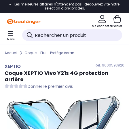
Les meilleures affaires n'attendent pas : découvrez vite notre
Accéder directement à la navigation
sélection à prix bradés.
Accéder directement au contenu
Me connecter
Panier
Accéder directement au pied de page
Menu
Accéder directement au chatbot
Accueil
Coque - Etui - Protège écran
Réf. 900
0593920
XEPTIO
Coque
XEPTIO
Vivo Y21s 4G protection
arrière
Donner le premier avis