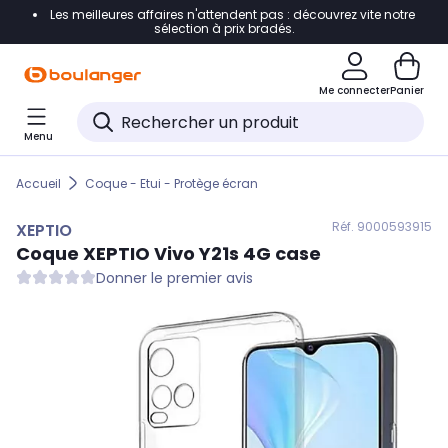
Les meilleures affaires n'attendent pas : découvrez vite notre
Accéder directement à la navigation
sélection à prix bradés.
Accéder directement au contenu
Me connecter
Panier
Accéder directement au pied de page
Menu
Accéder directement au chatbot
Accueil
Coque - Etui - Protège écran
Réf. 900
0593915
XEPTIO
Coque
XEPTIO
Vivo Y21s 4G case
Donner le premier avis