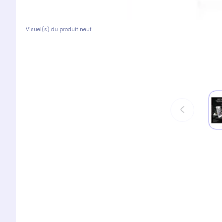
Visuel(s) du produit neuf