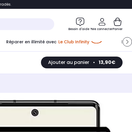
bradés.
e
Accéder directement au chatbot
Besoin d'aide ?
Me connecter
Panier
Réparer en illimité avec
Le Club Infinity
Econ
Me connecter
Ajouter au panier
•
13,90€
Nouveau client
Créer mon compte
ou me connecter avec