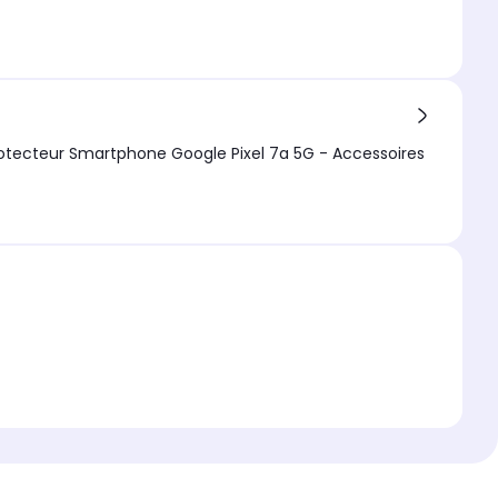
Google Pixel 7a 5G : Protection d'écran en Verre trempé Full Cover Noir - Tempered Glass Screen Protector/Films vitre Protecteur Smartphone Google Pixel 7a 5G - Accessoires