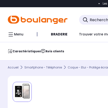
Les
Accéder directement à la navigation
Accéder direct
Menu
BRADERIE
Trouver votre m
Caractéristiques
Avis clients
Accueil
Smartphone - Téléphonie
Coque - Etui - Protège écra