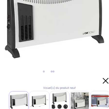
Visuel(s) du produit neuf