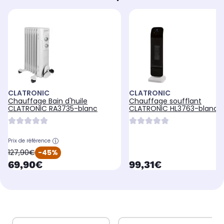
CLATRONIC
CLATRONIC
Chauffage Bain d'huile
Chauffage soufflant
CLATRONIC RA3735-blanc
CLATRONIC HL3763-blanc
Prix de référence
oldPrice
127,90€
-45%
currentPrice
currentPrice
69,90€
99,31€