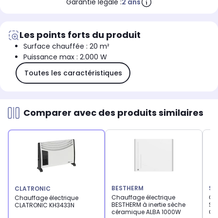
Garantie légale :
2 ans
Les points forts du produit
Surface chauffée : 20 m²
Puissance max : 2.000 W
Toutes les caractéristiques
Comparer avec des produits similaires
BESTHERM
SA
CLATRONIC
Chauffage électrique
Ch
Chauffage électrique
BESTHERM à inertie sèche
SA
CLATRONIC KH3433N
céramique ALBA 1000W
Ot