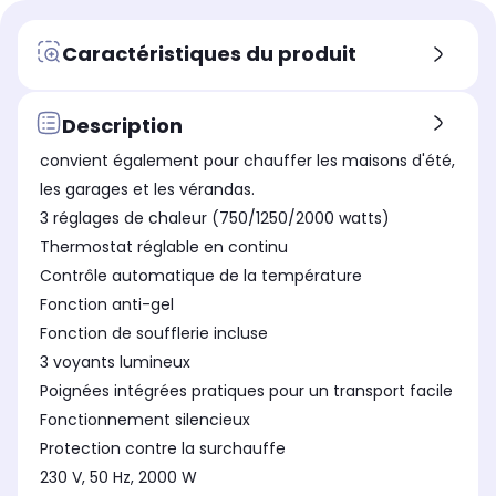
6 vitesses
-
-
Type
Typ
Type
Caractéristiques du produit
Radiateur électrique
Rad
Radiateur électrique
Thermostat
The
Thermostat
Electronique
-
-
Description
Position ventilation
Pos
Position ventilation
convient également pour chauffer les maisons d'été,
Non
-
-
les garages et les vérandas.
Oscillation
Osc
Oscillation
3 réglages de chaleur (750/1250/2000 watts)
Non
-
-
Thermostat réglable en continu
Compatible Salle de bain
Com
Compatible Salle de bain
Contrôle automatique de la température
Norme IP24 : Protège votre
-
-
appareil des projections
Fonction anti-gel
d'eau
Fonction de soufflerie incluse
3 voyants lumineux
Poignées intégrées pratiques pour un transport facile
Fonctionnement silencieux
Protection contre la surchauffe
230 V, 50 Hz, 2000 W