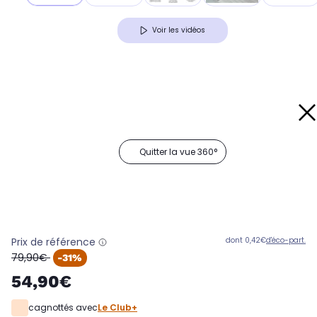
Voir les vidéos
Quitter la vue 360°
Prix de référence
dont 0,42€
d'éco-part.
oldPrice
79,90€
-31%
54,90€
cagnottés avec
Le Club+