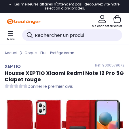
Les meilleures affaires n'attendent pas : découvrez vite notre
Accéder directement à la navigation
sélection à prix bradés.
Accéder directement au contenu
Me connecter
Panier
Accéder directement au pied de page
Menu
Accéder directement au chatbot
Accueil
Coque - Etui - Protège écran
Réf. 900
0579672
XEPTIO
Housse
XEPTIO
Xiaomi Redmi Note 12 Pro 5G
Clapet rouge
Donner le premier avis