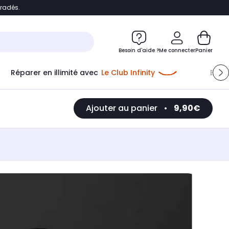
bradés.
e
Accéder directement au chatbot
Besoin d'aide ?
Me connecter
Panier
Réparer en illimité avec
Le Club Infinity
Econ
Me connecter
Ajouter au panier
•
9,90€
Nouveau client
Créer mon compte
ou me connecter avec