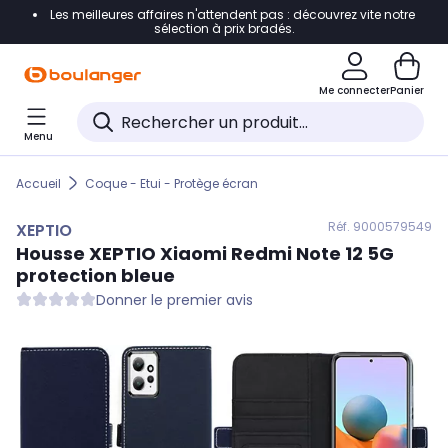
Les meilleures affaires n'attendent pas : découvrez vite notre
Accéder directement à la navigation
sélection à prix bradés.
Accéder directement au contenu
Me connecter
Panier
Accéder directement au pied de page
Menu
Accéder directement au chatbot
Accueil
Coque - Etui - Protège écran
Réf. 900
0579549
XEPTIO
Housse
XEPTIO
Xiaomi Redmi Note 12 5G
protection bleue
Donner le premier avis