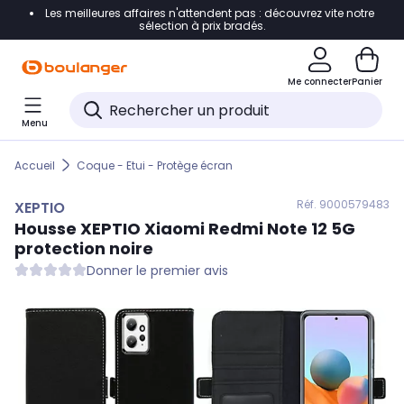
Les meilleures affaires n'attendent pas : découvrez vite notre
Accéder directement à la navigation
sélection à prix bradés.
Accéder directement au contenu
Me connecter
Panier
Accéder directement au pied de page
Menu
Accéder directement au chatbot
Accueil
Coque - Etui - Protège écran
Réf. 900
0579483
XEPTIO
Housse
XEPTIO
Xiaomi Redmi Note 12 5G
protection noire
Donner le premier avis