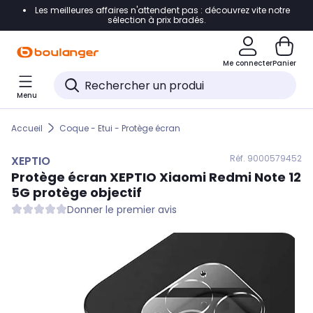
Les meilleures affaires n'attendent pas : découvrez vite notre
Accéder directement à la navigation
sélection à prix bradés.
Accéder directement au contenu
Me connecter
Panier
Accéder directement au pied de page
Menu
Accéder directement au chatbot
Accueil
Coque - Etui - Protège écran
Réf. 900
0579452
XEPTIO
Protège écran
XEPTIO
Xiaomi Redmi Note 12
5G protège objectif
Donner le premier avis