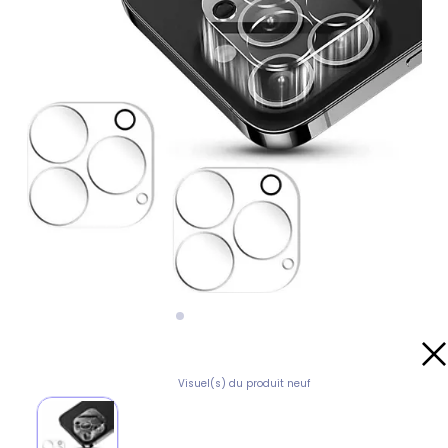
Visuel(s) du produit neuf