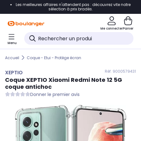
Les meilleures affaires n'attendent pas : découvrez vite notre
Accéder directement à la navigation
sélection à prix bradés.
Accéder directement au contenu
Me connecter
Panier
Accéder directement au pied de page
Menu
Accéder directement au chatbot
Accueil
Coque - Etui - Protège écran
Réf. 900
0579431
XEPTIO
Coque
XEPTIO
Xiaomi Redmi Note 12 5G
coque antichoc
Donner le premier avis