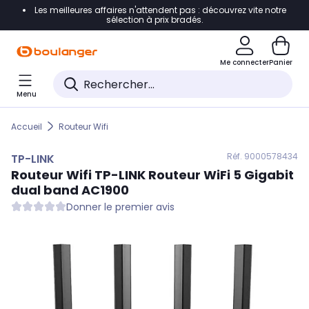
Les meilleures affaires n'attendent pas : découvrez vite notre
Accéder directement à la navigation
sélection à prix bradés.
Accéder directement au contenu
Me connecter
Panier
Accéder directement au pied de page
Menu
Accéder directement au chatbot
Accueil
Routeur Wifi
Réf. 900
0578434
TP-LINK
Routeur Wifi
TP-LINK
Routeur WiFi 5 Gigabit
dual band AC1900
Donner le premier avis