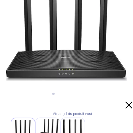
Visuel(s) du produit neuf