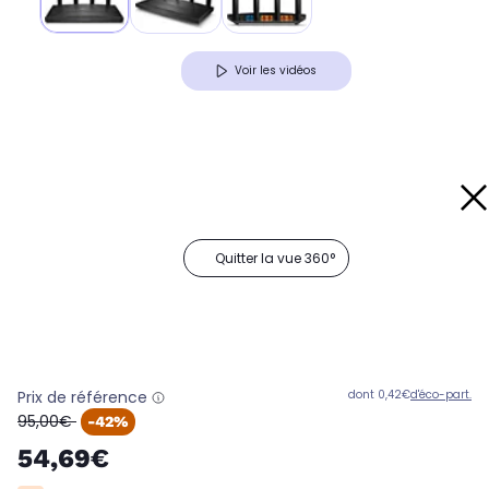
Voir les vidéos
Quitter la vue 360°
Prix de référence
dont 0,42€
d'éco-part.
oldPrice
95,00€
-42%
54,69€