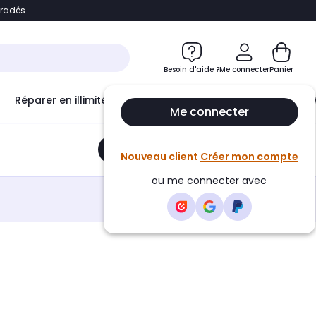
bradés.
e
Accéder directement au chatbot
Besoin d'aide ?
Me connecter
Panier
Réparer en illimité avec
Le Club Infinity
Econ
Me connecter
Ajouter au panier
•
12,00€
Nouveau client
Créer mon compte
ou me connecter avec