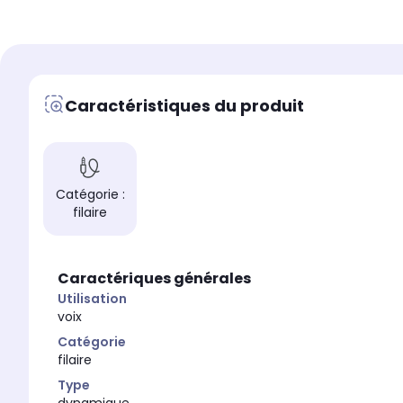
Conception
Conception
-
stéréo
Longueur du câble (en
Longueur du câble (en m)
-
1.8
Caractéristiques du produit
Catégorie :
filaire
Caractériques générales
Utilisation
voix
Catégorie
filaire
Type