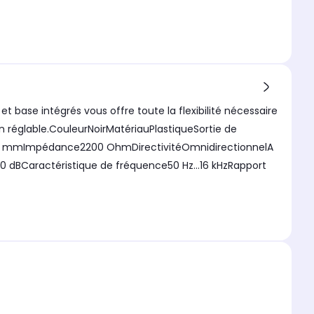
ase intégrés vous offre toute la flexibilité nécessaire
on réglable.CouleurNoirMatériauPlastiqueSortie de
90 mmImpédance2200 OhmDirectivitéOmnidirectionnelA
0 dBCaractéristique de fréquence50 Hz...16 kHzRapport