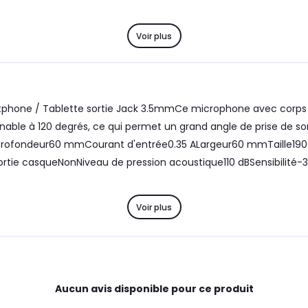
Voir plus
hone / Tablette sortie Jack 3.5mmCe microphone avec corps et b
clinable à 120 degrés, ce qui permet un grand angle de prise de s
gProfondeur60 mmCourant d'entrée0.35 ALargeur60 mmTaille1
rtie casqueNonNiveau de pression acoustique110 dBSensibilité-3
Voir plus
Aucun avis disponible pour ce produit