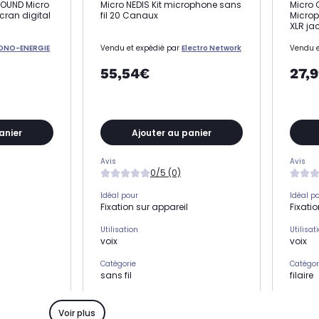
SOUND Micro
Micro NEDIS Kit microphone sans
Micro
cran digital
fil 20 Canaux
Micro
XLR ja
ONO-ENERGIE
Vendu et expédié par
Electro Network
Vendu e
55,54€
27,
anier
Ajouter au panier
Avis
Avis
0/5 (0)
Idéal pour
Idéal p
Fixation sur appareil
Fixatio
Utilisation
Utilisat
voix
voix
Catégorie
Catégor
sans fil
filaire
Orientation
Orienta
-
unidir
Voir plus