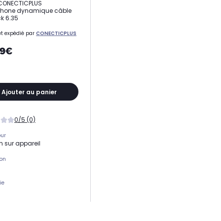
 CONECTICPLUS
phone dynamique câble
ck 6.35
t expédié par
CONECTICPLUS
99€
Ajouter au panier
0/5 (0)
our
n sur appareil
ion
ie
tion
ectionnelle