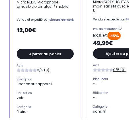
Micro PARTY LIGHT&
Micro NEDIS Microphone
main sans fil avec é
amovible ordinateur / mobile
U
Vendu et expédié par
S
Vendu et expédié par
Electro Network
12,00€
Prix de référence
58,99€
-15%
49,99€
Ajouter au p
Ajouter au panier
Avis
Avis
0/5 (0)
0/5 (0)
Idéal pour
Idéal pour
-
Fixation sur appareil
Utilisation
Utilisation
-
voix
Catégorie
Catégorie
sans fil
filaire
Orientation
Orientation
omnidirectionnelle
omnidirectionnelle