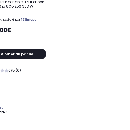
teur portable HP Elitebook
 i5 8Go 256 SSD W11
t expédié par
123infopc
,00€
Ajouter au panier
0/5 (0)
eur
ore i5
ge
56 Go