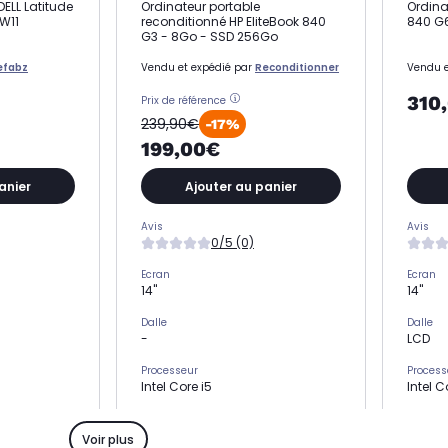
DELL Latitude
Ordinateur portable
Ordina
 W11
reconditionné HP EliteBook 840
840 G6
G3 - 8Go - SSD 256Go
efabz
Vendu et expédié par
Reconditionner
Vendu e
310
Prix de référence
239,90€
-17%
199,00€
anier
Ajouter au panier
Avis
Avis
0/5 (0)
Ecran
Ecran
14"
14"
Dalle
Dalle
-
LCD
Processeur
Process
Intel Core i5
Intel C
Stockage
Stocka
SSD 256 Go
SSD 2
Voir plus