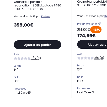
Ordinateur portable 
Ordinateur portable
3310 i3 8Go 256 SSD
reconditionné DELL Latitude 7490
- 16Go - SSD 256Go
Vendu et expédié par
R
Vendu et expédié par
Kiatoo
359,00€
Prix de référence
214,00€
-18%
174,99€
Ajouter au p
Ajouter au panier
Avis
Avis
0/5 (0)
0/5 (0)
Ecran
Ecran
13,1"
14"
Dalle
Dalle
LCD
LCD
Processeur
Processeur
Intel Core i3
Intel Core i5
Stockage
Stockage
SSD 256 Go
SSD 256 Go