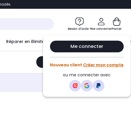
bradés.
e
Accéder directement au chatbot
Besoin d'aide ?
Me connecter
Panier
Réparer en illimité avec
Le Club Infinity
Econ
Me connecter
Ajouter au panier
•
359,00€
Nouveau client
Créer mon compte
ou me connecter avec