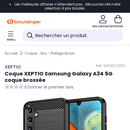
Les meilleures affaires n'attendent pas : découvrez vite notre
Accéder directement à la navigation
sélection à prix bradés.
Accéder directement au contenu
Me connecter
Panier
Accéder directement au pied de page
Menu
Accéder directement au chatbot
Accueil
Coque - Etui - Protège écran
Réf. 900
0572353
XEPTIO
Coque
XEPTIO
Samsung Galaxy A34 5G
coque brossée
Donner le premier avis