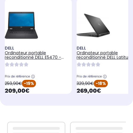
DELL
DELL
Ordinateur portable
Ordinateur portable
reconditionné DELL E5470 -
reconditionné DELL Latitud
Core i5 - RAM 8Go - SSD 240Go
5480 - 16Go - SSD 256Go
Prix de référence
Prix de référence
oldPrice
oldPrice
259,90€
-19%
329,90€
-18%
currentPrice
currentPrice
209,00€
269,00€