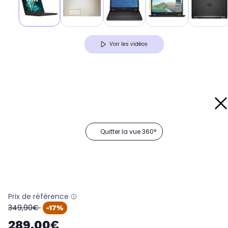
Voir les vidéos
Quitter la vue 360°
Prix de référence
oldPrice
349,90€
-17%
289,00€