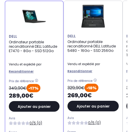
DELL
DE
DELL
Ordinateur portable
Ord
Ordinateur portable
reconditionné DELL Latitude
rec
reconditionné DELL Latitude
5480 - 16Go - SSD 256Go
Cor
E7470 - 8Go - SSD 512Go
12
Vendu et expédié par
Ven
Vendu et expédié par
Reconditionner
Rec
Reconditionner
Prix de référence
Pri
Prix de référence
329,90€
31
349,90€
-18%
-17%
269,00€
2
289,00€
Ajouter au panier
Ajouter au panier
Avis
Avi
Avis
0/5 (0)
0/5 (0)