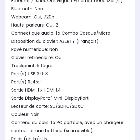
Ethernet / RJ45: Oui, Gigabit Ethernet (1000 Mbit/s)
Bluetooth: Non
Webcam: Oui, 720p
Hauts-parleurs: Oui, 2
Connectique audio: 1 x Combo Casque/Micro
Disposition du clavier: AZERTY (Français)
Pavé numérique: Non
Clavier rétroéclairé: Oui
Trackpoint: Intégré
Port(s) USB 3.0: 3
Port(s) RJ45: 1
Sortie HDMI: 1 x HDMI 1.4
Sortie DisplayPort: 1 Mini-DisplayPort
Lecteur de carte: SD/SDHC/SDXC
Couleur: Noir
Contenu du colis: 1 x PC portable, avec un chargeur
secteur et une batterie (si amovible).
Poids (en kg): 1,5