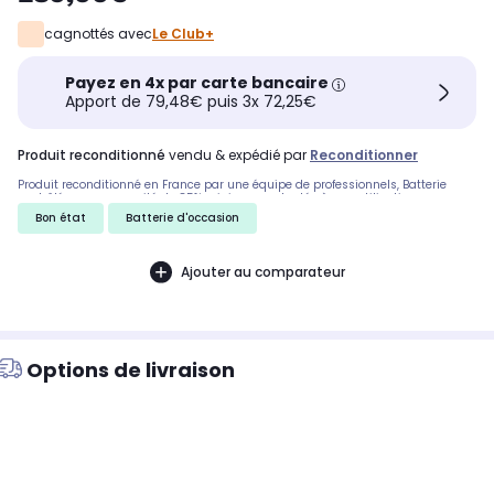
cagnottés avec
Le Club+
Payez en 4x par carte bancaire
Apport de 79,48€ puis 3x 72,25€
produit reconditionné
vendu & expédié par
Reconditionner
Produit reconditionné en France par une équipe de professionnels, Batterie
contrôlée, avec capacité de 85% minimum, adaptée à une utilisation
quotidienne. livraison rapide et soignée
Bon état
Batterie d'occasion
Ajouter au comparateur
Options de livraison