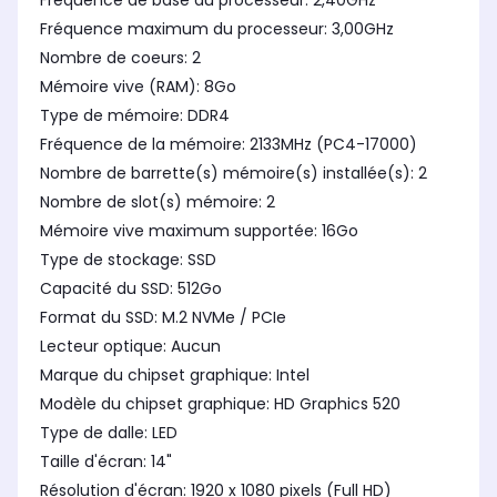
Fréquence de base du processeur: 2,40GHz
Wifi 5 (N/AC)
Wif
Wifi 5 (N/AC)
Fréquence maximum du processeur: 3,00GHz
Nombre de coeurs: 2
Mémoire vive (RAM): 8Go
Type de mémoire: DDR4
Fréquence de la mémoire: 2133MHz (PC4-17000)
Nombre de barrette(s) mémoire(s) installée(s): 2
Nombre de slot(s) mémoire: 2
Mémoire vive maximum supportée: 16Go
Type de stockage: SSD
Capacité du SSD: 512Go
Format du SSD: M.2 NVMe / PCIe
Lecteur optique: Aucun
Marque du chipset graphique: Intel
Modèle du chipset graphique: HD Graphics 520
Type de dalle: LED
Taille d'écran: 14"
Résolution d'écran: 1920 x 1080 pixels (Full HD)