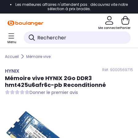
Les meilleures affaires n'attendent pas : découvrez vite notre
Accéder directement à la navigation
sélection à prix bradés.
Accéder directement au contenu
Me connecter
Panier
Accéder directement au pied de page
Menu
Accéder directement au chatbot
Accueil
Mémoire vive
Réf. 900
0569715
HYNIX
Mémoire vive
HYNIX
2Go DDR3
hmt425u6afr6c-pb Reconditionné
Donner le premier avis