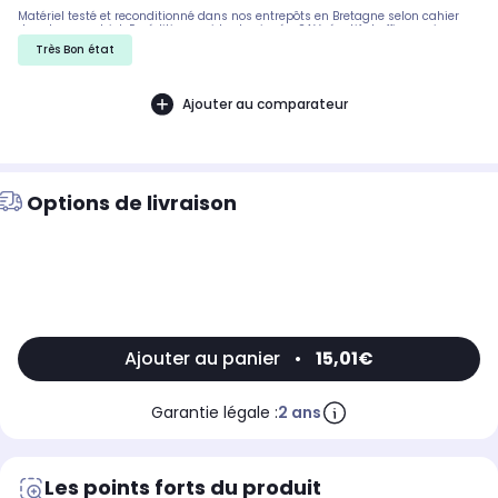
Matériel testé et reconditionné dans nos entrepôts en Bretagne selon cahier
des charges strict. Expédition rapide et soignée. SAV réactif et efficace si
besoin.
Très Bon état
Ajouter au comparateur
Options de livraison
Ajouter au panier
•
15,01€
Garantie légale :
2 ans
Les points forts du produit