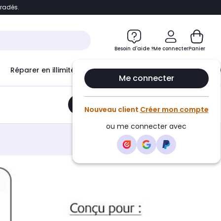
bradés.
e
Accéder directement au chatbot
Besoin d'aide ?
Me connecter
Panier
Réparer en illimité avec
Le Club Infinity
Econ
Me connecter
Ajouter au panier
•
14,90€
Nouveau client
Créer mon compte
ou me connecter avec