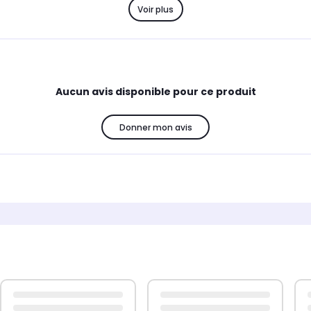
Voir plus
 verre trempé
• Verre trempé TM Concept® Premium 
dians 2,5D - trempage > 3 heures - HD Transmitta
Réduction des traces de doigts (traitement oléoph
 - installation facile et sans bulle d'air - absorpt
ux de pénétration de la lumière : 95% (transparence
Aucun avis disponible pour ce produit
les arrondis 2,5D - réactivité tactile intacte - au
Donner mon avis