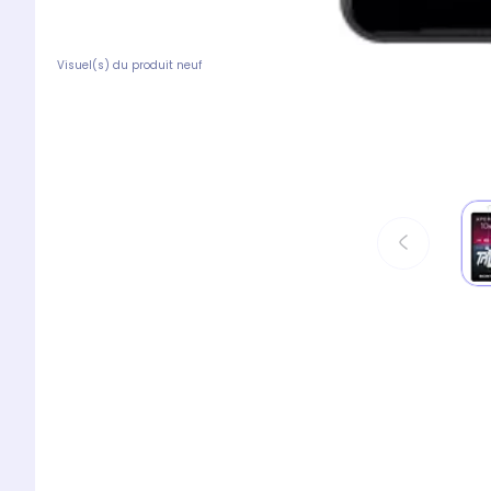
Visuel(s) du produit neuf