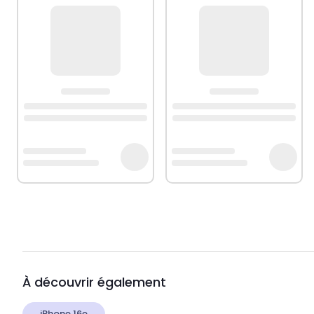
Les verres trempés TM Concept® respectent les meill
À découvrir également
iPhone 16e