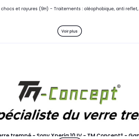
cs et rayures (9H) - Traitements : oléophobique, anti reflet, ant
Voir plus
verre trempé - Sony Xperia 10 IV - TM Concept® - 