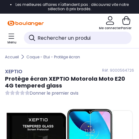
Les meilleures affaires n'attendent pas : découvrez vite notre
Accéder directement à la navigation
sélection à prix bradés.
Accéder directement au contenu
Me connecter
Panier
Accéder directement au pied de page
Menu
Accéder directement au chatbot
Accueil
Coque - Etui - Protège écran
Réf. 900
0564726
XEPTIO
Protège écran
XEPTIO
Motorola Moto E20
4G tempered glass
Donner le premier avis