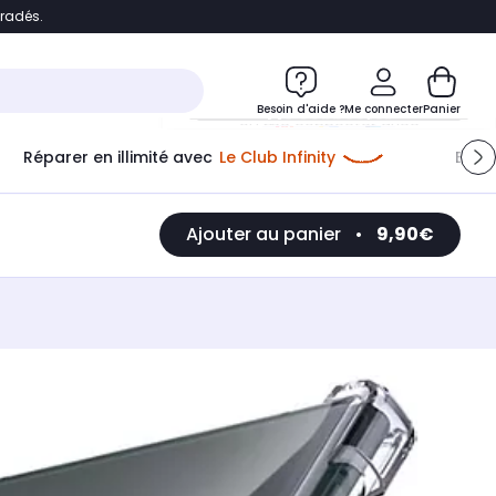
bradés.
e
Accéder directement au chatbot
Besoin d'aide ?
Me connecter
Panier
Réparer en illimité avec
Le Club Infinity
Econ
Me connecter
Ajouter au panier
•
9,90€
Nouveau client
Créer mon compte
ou me connecter avec