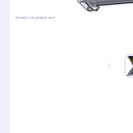
Visuel(s) du produit neuf