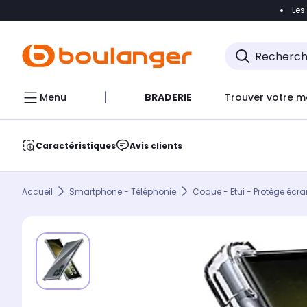
Les
Accéder directement à la navigation
Accéder direct
Menu
BRADERIE
Trouver votre m
Caractéristiques
Avis clients
Accueil
Smartphone - Téléphonie
Coque - Etui - Protège écra