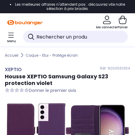
Les meilleures affaires n'attendent pas : découvrez vite notre
Accéder directement à la navigation
sélection à prix bradés.
Accéder directement au contenu
Me connecter
Panier
Accéder directement au pied de page
Menu
Accéder directement au chatbot
Accueil
Coque - Etui - Protège écran
Réf. 900
0561354
XEPTIO
Housse
XEPTIO
Samsung Galaxy S23
protection violet
Donner le premier avis