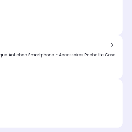
Samsung Galaxy S23 Etui Protection Portefeuille rouge à Rabat avec Porte Cartes - Housse Samsung Galaxy S23 Folio Coque Antichoc Smartphone - Accessoires Pochette Case