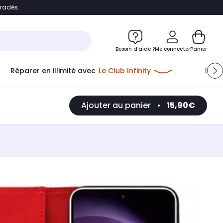
bradés.
e
Accéder directement au chatbot
Besoin d'aide ?
Me connecter
Panier
Réparer en illimité avec
Le Club Infinity
Econ
Me connecter
Ajouter au panier
•
15,90€
Nouveau client
Créer mon compte
ou me connecter avec